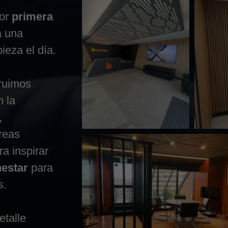
por
primera
a una
ieza el día.
ruimos
n la
,
áreas
a inspirar
nestar
para
s.
etalle