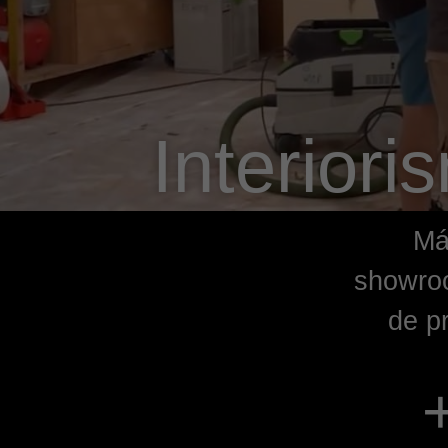
Interior
Má
showroo
de p