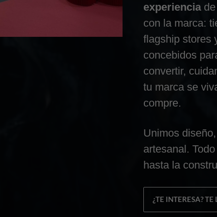
experiencia
de 
con la marca: t
flagship stores
concebidos para
convertir, cuid
tu marca se viv
compre.
Unimos diseño
artesanal. Todo
hasta la constr
¿TE INTERESA? T