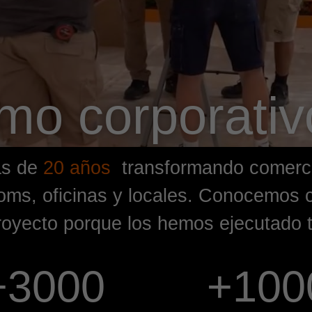
ismo corporati
s de
20 años
transformando comerc
ms, oficinas y locales. Conocemos c
royecto porque los hemos ejecutado 
+
3000
+
100