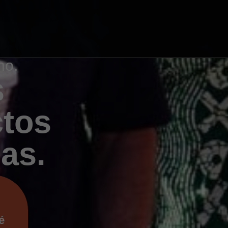
no.
s
ctos
as.
é