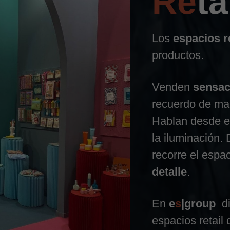
Re
ta
Los
espacios re
productos.
Venden
sensac
recuerdo de ma
Hablan desde 
la iluminación.
recorre el espac
detalle
.
En
e
s
|group
d
espacios retail