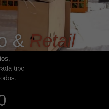
vo &
Retail
ios,
ada tipo
todos.
0