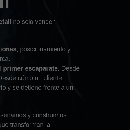
il
tail
no solo venden
iones
, posicionamiento y
rca.
el
primer escaparate
. Desde
 Desde cómo un cliente
io y se detiene frente a un
iseñamos y construimos
 que transforman la