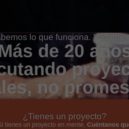
bemos lo que funciona. Y lo que 
Más de 20 año
cutando proye
ales, no promes
¿Tienes un proyecto?
Si tienes un proyecto en mente,
Cuéntanos qu