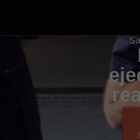
Sa
eje
re