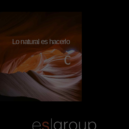
Lo natural es hacerlo
a
m
c
o
n
a
l