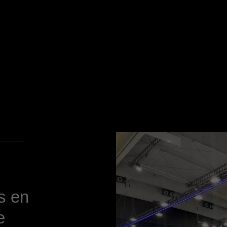
s en
e