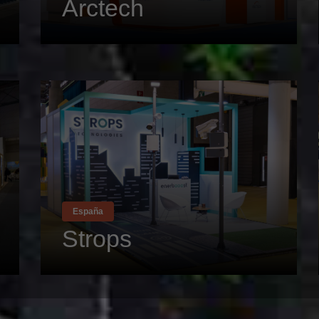
Arctech
España
Strops