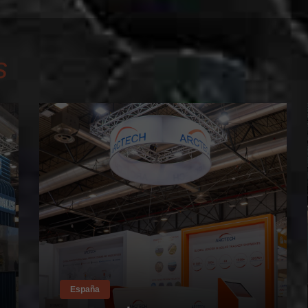
s
España