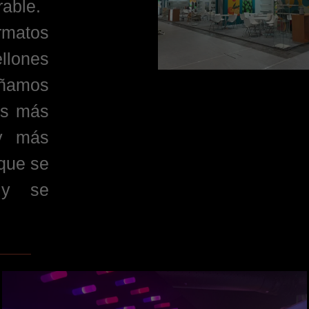
able.
matos
lones
añamos
as más
 y más
 que se
 y se