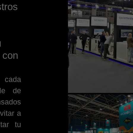
tros
u
 con
, cada
lle de
sados
vitar a
tar tu