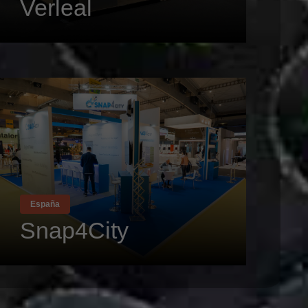
Verleal
España
Snap4City