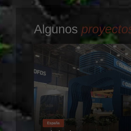
Algunos
proyecto
España