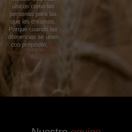
únicos como las
personas para las
que los creamos.
Porque cuando las
diferencias se unen
con propósito,
lo
natural es hacerlo
único.
Nuestro
equipo