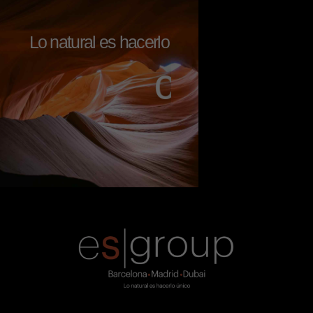
Lo natural es hacerlo
c
o
n
a
l
m
a