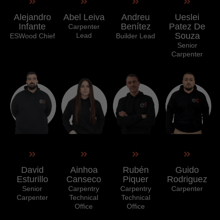
Alejandro
Abel Leiva
Andreu
Ueslei
Infante
Benítez
Patez De
Carpenter
Souza
Lead
ESWood Chief
Builder Lead
Senior
Carpenter
David
Ainhoa
Rubén
Guido
Esturillo
Canseco
Piquer
Rodriguez
Senior
Carpentry
Carpentry
Carpenter
Carpenter
Technical
Technical
Office
Office