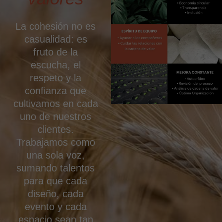
La cohesión no es
casualidad: es
fruto de la
escucha, el
respeto y la
confianza que
cultivamos en cada
uno de nuestros
clientes.
Trabajamos como
una sola voz,
sumando talentos
para que cada
diseño, cada
evento y cada
espacio sean tan