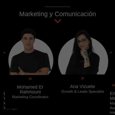
Marketing y Comunicación
Ana Vizuete
Mohamed Er
Rahmouni
Growth & Leads Specialist
Lucía
Er
Marketing Coordinator
Vergara
Mo
Marketing
Ma
Manager
Ass
Int