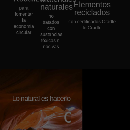
Elementos
naturales
para
reciclados
fomentar
no
la
con certificados Cradle
tratados
economía
to Cradle
con
circular
sustancias
tóxicas ni
nocivas
Lo natural es hacerlo
c
o
n
a
l
m
a