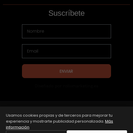
Suscríbete
ENVIAR
Diseñado por rollomarketing.es
Copyright © 2025 esgroup All Rights Reserved
Usamos cookies propias y de terceros para mejorar tu
Aviso legal
Política de privacidad
Política de cookies
experiencia y mostrarte publicidad personalizada.
Más
información