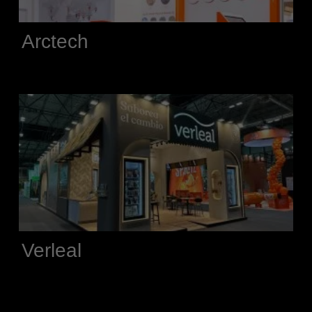
Arctech
Verleal