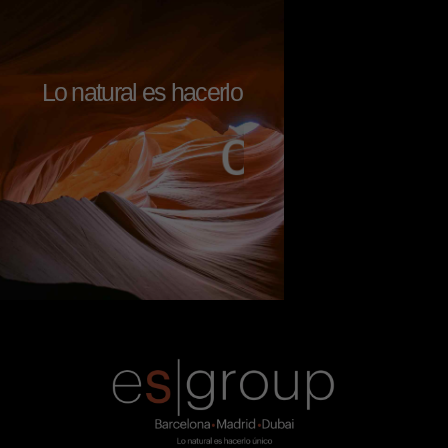
Lo natural es hacerlo
c
o
n
a
l
m
a