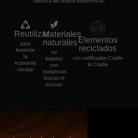
holística del diseño experiencial.
Reutilizar
Materiales
Elementos
naturales
para
reciclados
fomentar
no
la
con certificados Cradle
tratados
economía
to Cradle
con
circular
sustancias
tóxicas ni
nocivas