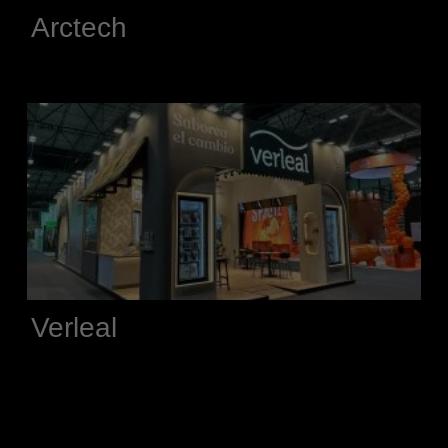
Arctech
Verleal