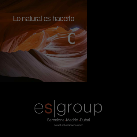
Lo natural es hacerlo
c
o
n
a
l
m
a