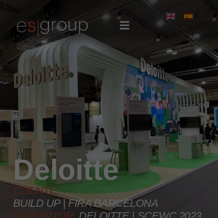
Deloitte
CLIENTE:
BUILD UP | FIRA BARCELONA
EXPOSITOR:
DELOITTE | SCEWC 2023