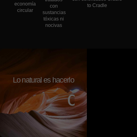
economía
to Cradle
con
circular
sustancias
tóxicas ni
nocivas
Lo natural es hacerlo
c
o
n
a
l
m
a