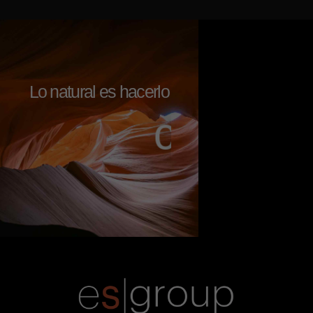
Lo natural es hacerlo
c
o
n
a
l
m
a