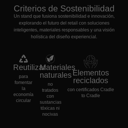
Criterios de Sostenibilidad
Un stand que fusiona sostenibilidad e innovación,
explorando el futuro del retail con soluciones
inteligentes, materiales responsables y una visión
holística del diseño experiencial.
Reutilizar
Materiales
Elementos
naturales
para
reciclados
fomentar
no
la
con certificados Cradle
tratados
economía
to Cradle
con
circular
sustancias
tóxicas ni
nocivas