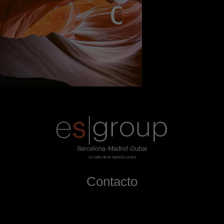
c
o
n
a
l
m
a
Contacto