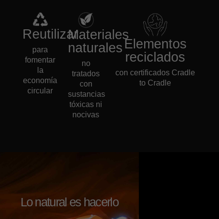
Reutilizar
Materiales
Elementos
naturales
para
reciclados
fomentar
no
la
con certificados Cradle
tratados
economía
to Cradle
con
circular
sustancias
tóxicas ni
nocivas
Lo natural es hacerlo