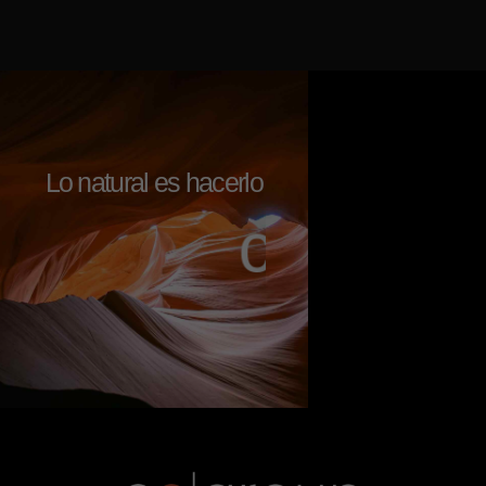
Lo natural es hacerlo
c
o
n
a
l
m
a