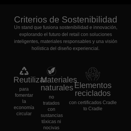
Criterios de Sostenibilidad
Un stand que fusiona sostenibilidad e innovación,
explorando el futuro del retail con soluciones
inteligentes, materiales responsables y una visión
holística del diseño experiencial.
Reutilizar
Materiales
Elementos
naturales
para
reciclados
fomentar
no
la
con certificados Cradle
tratados
economía
to Cradle
con
circular
sustancias
tóxicas ni
nocivas