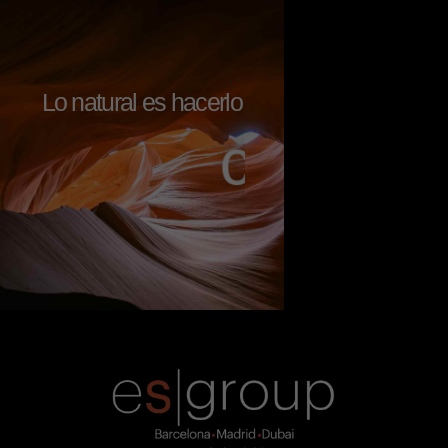
Lo natural es hacerlo
c
o
n
a
l
m
a