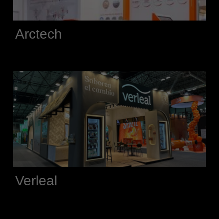
Arctech
Verleal